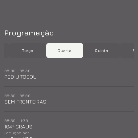
Programação
Terça
Quarta
Quinta
Se
05:00 - 05:30
PEDIU TOCOU
05:30 - 08:00
SEM FRONTEIRAS
08:30 - 11:30
104º GRAUS
Locução por: