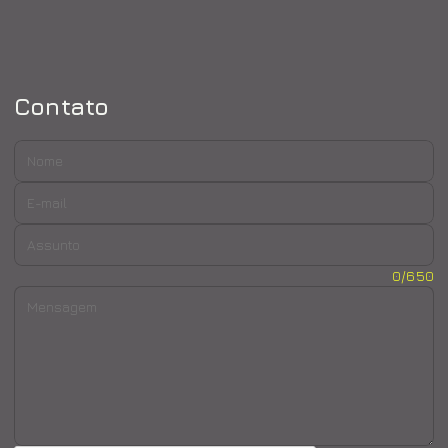
Contato
Nome:
E-mail:
Assunto:
Mensagem:
0/650