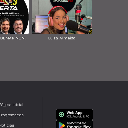
JOAO ANDRÉ, ADEMAR NONATO, MARIO GUIBSON E H BEZERRA
Luiza Almeida
Página Inicial
Programação
Notícias